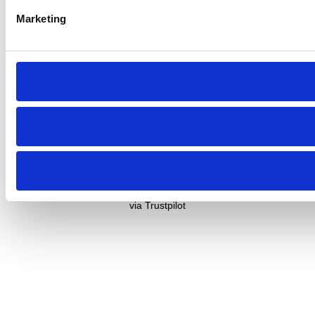
Vi får 5 stjerner fra vores kunder
Marketing
★★★★★
★★★★★
Hurtig og professionel
Hurtig og professionel, klar anbefaling herfra! Fik installeret
en stor kattelem i en stor rude. God kommunikation og...
Dan
via Trustpilot