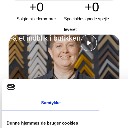
+
0
+
0
Solgte billederammer
Specialdesignede spejle
leveret
Få et indblik i butikken
Samtykke
Denne hjemmeside bruger cookies