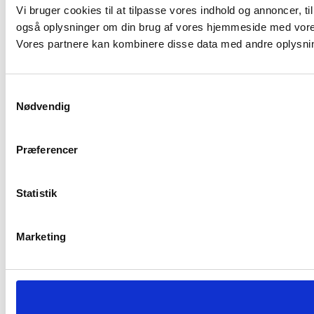
Vi bruger cookies til at tilpasse vores indhold og annoncer, til 
også oplysninger om din brug af vores hjemmeside med vores
Vores partnere kan kombinere disse data med andre oplysninge
Samtykkevalg
Nødvendig
Vores anmeldelser
Præferencer
Vi får 5 stjerner fra vores kunder
★★★★★
Statistik
Marketing
★★★★★
Hurtig og professionel
Hurtig og professionel, klar anbefaling herfra! Fik installeret